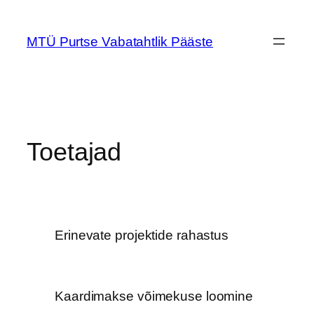
Liigu
sisu
MTÜ Purtse Vabatahtlik Pääste
juurde
Toetajad
Erinevate projektide rahastus
Kaardimakse võimekuse loomine