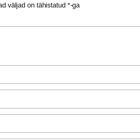
d väljad on tähistatud
*
-ga