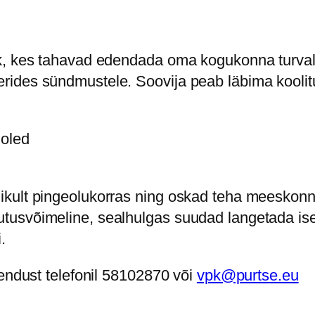
k, kes tahavad edendada oma kogukonna turvalis
ides sündmustele. Soovija peab läbima koolitu
 oled
slikult pingeolukorras ning oskad teha meeskon
stutusvõimeline, sealhulgas suudad langetada i
.
hendust telefonil 58102870 või
vpk@purtse.eu