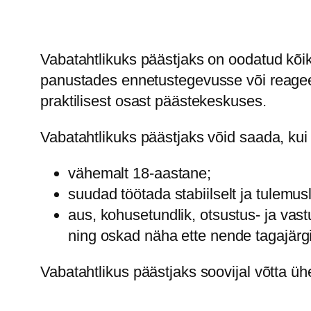
Vabatahtlikuks päästjaks on oodatud kõi
panustades ennetustegevusse või reageer
praktilisest osast päästekeskuses.
Vabatahtlikuks päästjaks võid saada, kui
vähemalt 18-aastane;
suudad töötada stabiilselt ja tulemu
aus, kohusetundlik, otsustus- ja va
ning oskad näha ette nende tagajärgi
Vabatahtlikus päästjaks soovijal võtta ü