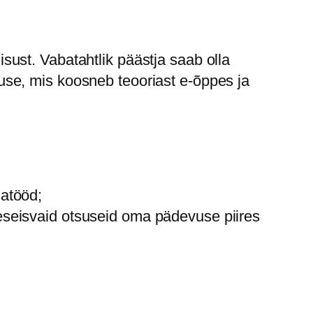
ust. Vabatahtlik päästja saab olla
se, mis koosneb teooriast e-õppes ja
natööd;
seseisvaid otsuseid oma pädevuse piires