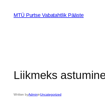
Liigu
sisu
MTÜ Purtse Vabatahtlik Pääste
juurde
Liikmeks astumin
Written by
Admin
in
Uncategorized