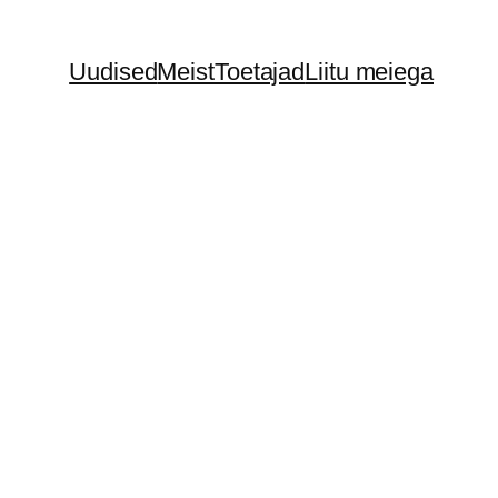
Uudised
Meist
Toetajad
Liitu meiega